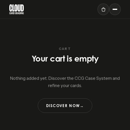
CART
Your cart is empty
Nothing added yet. Discover the CCG Case System and
refine your cards.
DISCOVER NOW
→
AUD
$
DEU
Deutsch
EUR
€
ENG
English
BAM
КМ