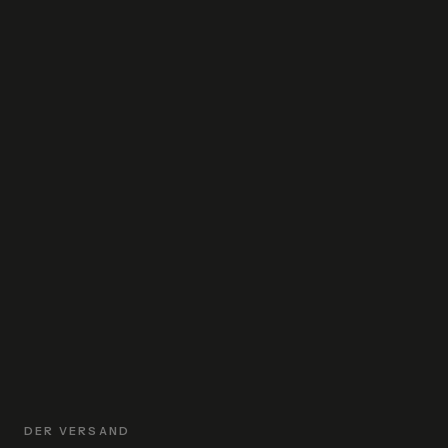
KRW
₩
SEK
kr
CHF
CHF
TWD
$
UAH
₴
AED
د.إ
GBP
£
USD
$
DER VERSAND