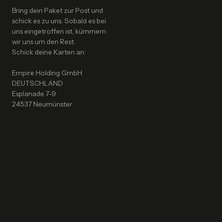
Bring dein Paket zur Post und
schick es zu uns. Sobald es bei
uns eingetroffen ist, kümmern
wir uns um den Rest.
Schick deine Karten an:
Empire Holding GmbH
DEUTSCHLAND
Esplanade 7-9
24537 Neumünster
NEWSLETTER
Be the first to know about new drops and releases!